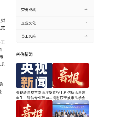
荣誉成就
（财
企业文化
规范
）
员工风采
证工
加
科信新闻
审
实现
函
提
央视聚焦华丰嘉德涅槃
喜报丨科信所徐星东、
重生，科信专业破局书
周慰获宁波市法学会破
写烂尾楼重整范本
产法学研究会2026年
会论文三等奖