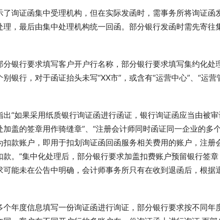
示了询证函集中受理机构，但在实际发函时，需事务所将询证函
处理，最后由集中处理机构统一回函。部分银行发函时需先寄往
部分银行要求填写客户开户行名称，部分银行要求填写集约化处
银行，对于函证抬头未写“XX市”，或含有“运营中心”、“运营
指出“如果采用纸质银行询证函进行函证，银行询证函应当由被审
加盖的签章用作骑缝章”、“注册会计师同时函证同一企业的多
为扣款账户，即用于扣划询证函回函服务相关费用的账户，注册
扣款。”集中化处理后，部分银行要求加盖扣费账户预留银行签章
求可能未在公告中明确，会计师事务所只有在收到退函后，根据
多个年度信息填写一份询证函进行询证，部分银行要求按不同年