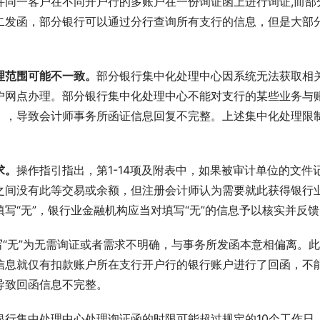
许同一客户在不同开户行的多账户在一份询证函上进行询证,而部
二发函，部分银行可以通过分行查询所有支行的信息，但是大部
理范围可能不一致。
部分银行集中化处理中心因系统无法获取相
户网点办理。部分银行集中化处理中心不能对支行的某些业务与
），导致会计师事务所函证信息回复不完整。上述集中化处理限
求。
操作指引指出，第1-14项及附表中，如果被审计单位的文件
之间没有此等交易或余额，但注册会计师认为需要就此获得银行
写“无”，银行业金融机构应当对填写“无”的信息予以核实并反馈
写“无”为无需询证或者需求不明确，与事务所发函本意相偏离。此
信息就仅有扣款账户所在支行开户行的银行账户进行了回函，不
导致回函信息不完整。
银行集中处理中心处理询证函的时限可能超过规定的10个工作日