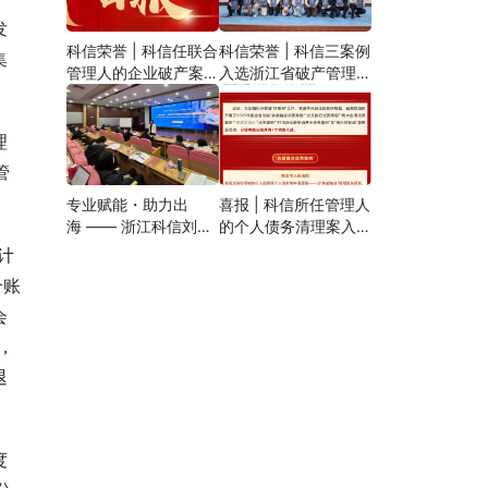
发
科信荣誉 | 科信任联合
科信荣誉 | 科信三案例
集
管理人的企业破产案例
入选浙江省破产管理人
入选全省典型案例
2025年度优秀履职案
例
理
管
专业赋能・助力出
喜报 | 科信所任管理人
海 —— 浙江科信刘文
的个人债务清理案入选
娟为浙江省高端会计人
全省“执破融合优秀案
计
才（跨国企业）班授课
例”
个账
会
，
退
度