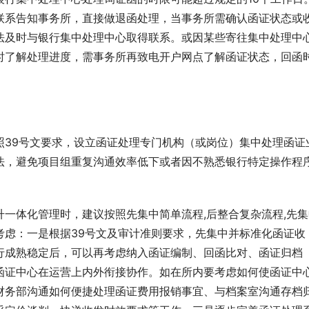
联系告知事务所，直接做退函处理，当事务所需确认函证状态或
法及时与银行集中处理中心取得联系。或因某些寄往集中处理中
时了解处理进度，需事务所再致电开户网点了解函证状态，回函
照39号文要求，设立函证处理专门机构（或岗位）集中处理函证
法，避免项目组重复沟通效率低下或者因不熟悉银行特定操作程
一体化管理时，建议按照先集中简单流程,后整合复杂流程,先集
考虑：一是根据39号文及审计准则要求，先集中并标准化函证收
行成熟稳定后，可以再考虑纳入函证编制、回函比对、函证归档
函证中心在运营上内外衔接协作。如在所内要考虑如何使函证中
财务部沟通如何便捷处理函证费用报销事宜、与档案室沟通存档