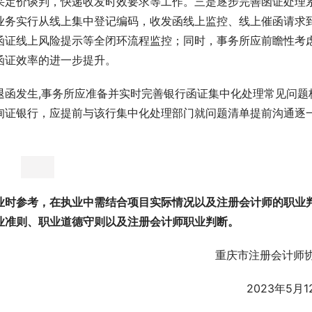
采定价谈判，快递收发时效要求等工作。三是逐步完善函证处理
业务实行从线上集中登记编码，收发函线上监控、线上催函请求
函证线上风险提示等全闭环流程监控；同时，事务所应前瞻性考
函证效率的进一步提升。
退函发生,事务所应准备并实时完善银行函证集中化处理常见问题
询证银行，应提前与该行集中化处理部门就问题清单提前沟通逐